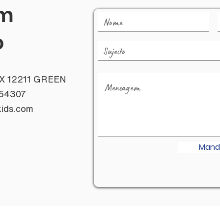
em
o
X 12211 GREEN
 54307
ids.com
Mand