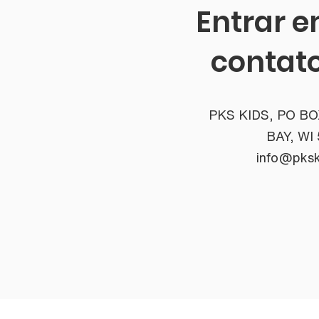
Entrar 
contat
PKS KIDS, PO BO
BAY, WI
info@pksk