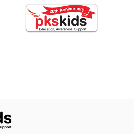
OUT PKS
Events
FOR FAMILIES
Notíci
Sobre nós