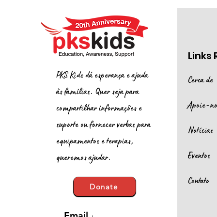
Links
PKS Kids dá esperança e ajuda
Cerca de
às famílias. Quer seja para
Apoie-no
compartilhar informações e
suporte ou fornecer verbas para
Notícias
equipamentos e terapias,
Eventos
queremos ajudar.
Contato
Donate
:
Email