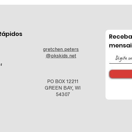
 Rápidos
Receba
mensai
gretchen.peters
@pkskids.net
s
PO BOX 12211
GREEN BAY, WI
54307